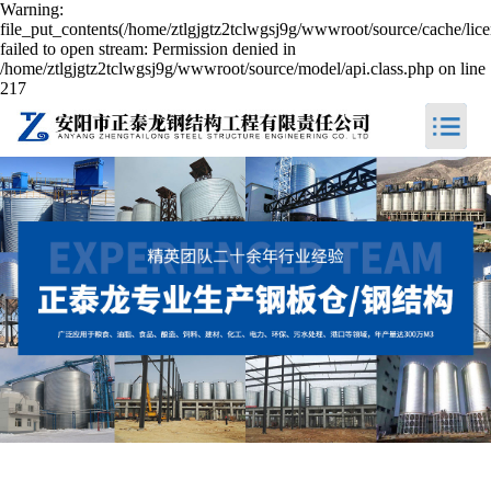
Warning:
file_put_contents(/home/ztlgjgtz2tclwgsj9g/wwwroot/source/cache/lic
failed to open stream: Permission denied in
/home/ztlgjgtz2tclwgsj9g/wwwroot/source/model/api.class.php on line
217