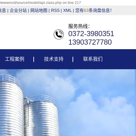
g/wwwroot/source/model/api.class.php on line 217
信息
|
企业分站
|
网站地图
|
RSS
|
XML
|
您有
63
条询盘信息！
服务热线：
0372-3980351
13903727780
工程案例
技术支持
联系我们
粮油行业
技术支持
建材行业
售后服务
电力行业
环保行业
其它行业