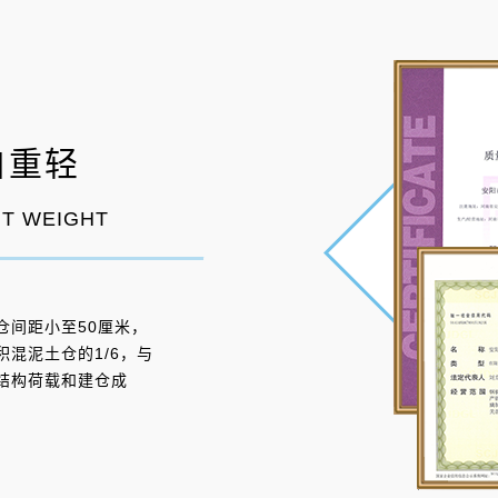
自重轻
HT WEIGHT
仓间距小至50厘米，
混泥土仓的1/6，与
结构荷载和建仓成