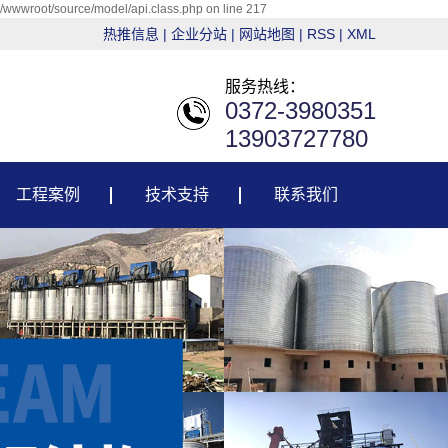
g/wwwroot/source/model/api.class.php on line 217
热推信息
|
企业分站
|
网站地图
|
RSS
|
XML
服务热线：
0372-3980351
13903727780
工程案例
技术支持
联系我们
粮油行业
技术支持
建材行业
售后服务
电力行业
环保行业
其它行业