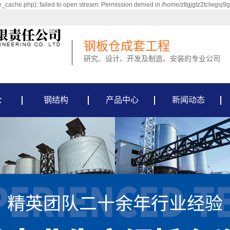
_cache.php): failed to open stream: Permission denied in /home/ztlgjgtz2tclwgsj9
钢板仓成套工程
研究、设计、开发及制造、安装的专业公司
仓
钢结构
产品中心
新闻动态
水泥钢板仓
新闻资讯
大型钢板库
行业资讯
粮食钢板仓
常见问题
粉煤灰钢板仓
骨料钢板仓
环保钢板仓