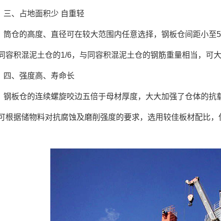
三、占地面积少 自重轻
筒仓的高度、直径可在较大范围内任意选择，钢板仓间距小至5
同容积混泥土仓的1/6，与同容积混泥土仓的钢筋重量相当，可
四、强度高、寿命长
钢板仓的连续螺旋咬边五倍于母材厚度，大大加强了仓体的抗
可根据储物料对抗腐蚀及磨削强度的要求，选用较佳板材配比，使