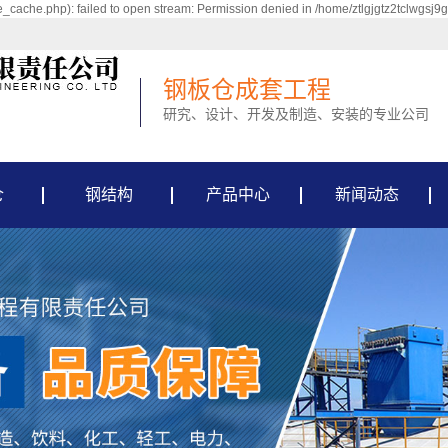
_cache.php): failed to open stream: Permission denied in /home/ztlgjgtz2tclwgsj9
钢板仓成套工程
研究、设计、开发及制造、安装的专业公司
仓
钢结构
产品中心
新闻动态
水泥钢板仓
新闻资讯
大型钢板库
行业资讯
粮食钢板仓
常见问题
粉煤灰钢板仓
骨料钢板仓
环保钢板仓