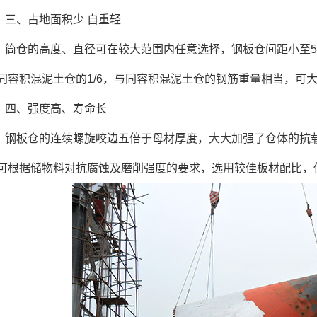
三、占地面积少 自重轻
筒仓的高度、直径可在较大范围内任意选择，钢板仓间距小至5
同容积混泥土仓的1/6，与同容积混泥土仓的钢筋重量相当，可
四、强度高、寿命长
钢板仓的连续螺旋咬边五倍于母材厚度，大大加强了仓体的抗
可根据储物料对抗腐蚀及磨削强度的要求，选用较佳板材配比，使