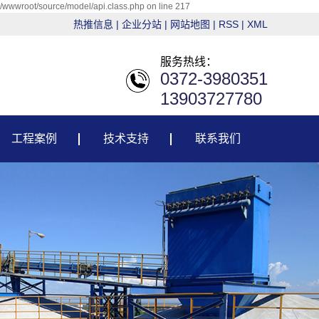
g/wwwroot/source/model/api.class.php on line 217
热推信息
|
企业分站
|
网站地图
|
RSS
|
XML
服务热线：
0372-3980351
13903727780
工程案例
技术支持
联系我们
粮油行业
技术支持
建材行业
售后服务
电力行业
环保行业
其它行业