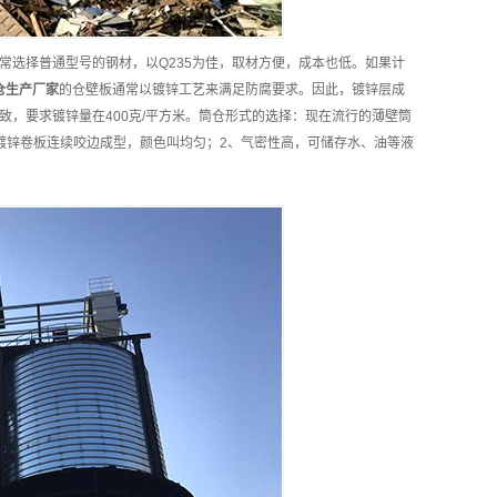
常选择普通型号的钢材，以Q235为佳，取材方便，成本也低。如果计
仓
生产厂家
的仓壁板通常以镀锌工艺来满足防腐要求。因此，镀锌层成
，要求镀锌量在400克/平方米。筒仓形式的选择：现在流行的薄壁筒
镀锌卷板连续咬边成型，颜色叫均匀；2、气密性高，可储存水、油等液