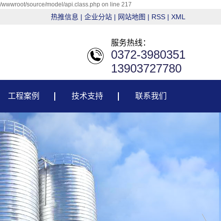
g/wwwroot/source/model/api.class.php on line 217
热推信息
|
企业分站
|
网站地图
|
RSS
|
XML
服务热线：
0372-3980351
13903727780
工程案例
技术支持
联系我们
粮油行业
技术支持
建材行业
售后服务
电力行业
环保行业
其它行业