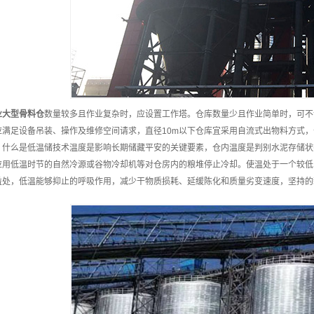
业
大型骨料仓
数量较多且作业复杂时，应设置工作塔。仓库数量少且作业简单时，可不
应满足设备吊装、操作及维修空间请求，直径10m以下仓库宜采用自流式出物料方式，
。什么是低温储技术温度是影响长期储藏平安的关键要素，仓内温度是判别水泥存储状
应用低温时节的自然冷源或谷物冷却机等对仓房内的粮堆停止冷却。使温处于一个较低
益处，低温能够抑止的呼吸作用，减少干物质损耗、延缓陈化和质量劣变速度，坚持的