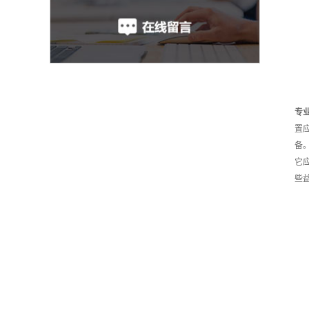
专
置
备
它
些