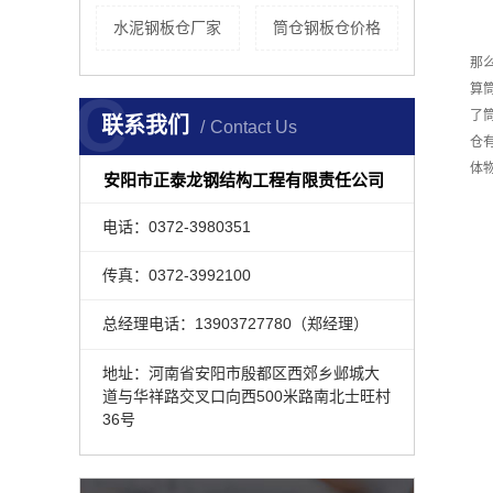
水泥钢板仓厂家
筒仓钢板仓价格
那
算
C
了
联系我们
Contact Us
仓
体
安阳市正泰龙钢结构工程有限责任公司
电话：0372-3980351
传真：0372-3992100
总经理电话：13903727780（郑经理）
地址：河南省安阳市殷都区西郊乡邺城大
道与华祥路交叉口向西500米路南北士旺村
36号